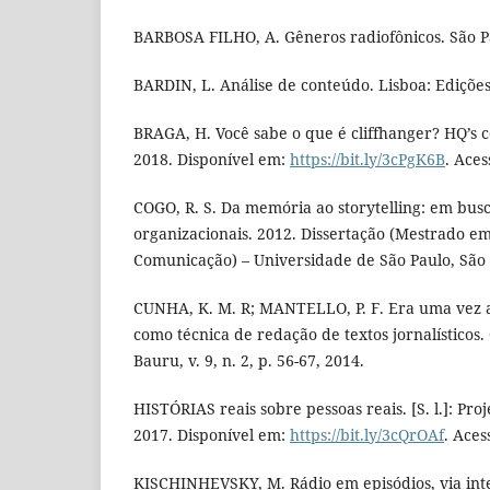
BARBOSA FILHO, A. Gêneros radiofônicos. São Pa
BARDIN, L. Análise de conteúdo. Lisboa: Edições
BRAGA, H. Você sabe o que é cliffhanger? HQ’s com
2018. Disponível em:
https://bit.ly/3cPgK6B
. Aces
COGO, R. S. Da memória ao storytelling: em bus
organizacionais. 2012. Dissertação (Mestrado em
Comunicação) – Universidade de São Paulo, São 
CUNHA, K. M. R; MANTELLO, P. F. Era uma vez a n
como técnica de redação de textos jornalísticos
Bauru, v. 9, n. 2, p. 56-67, 2014.
HISTÓRIAS reais sobre pessoas reais. [S. l.]: Pr
2017. Disponível em:
https://bit.ly/3cQrOAf
. Aces
KISCHINHEVSKY, M. Rádio em episódios, via int