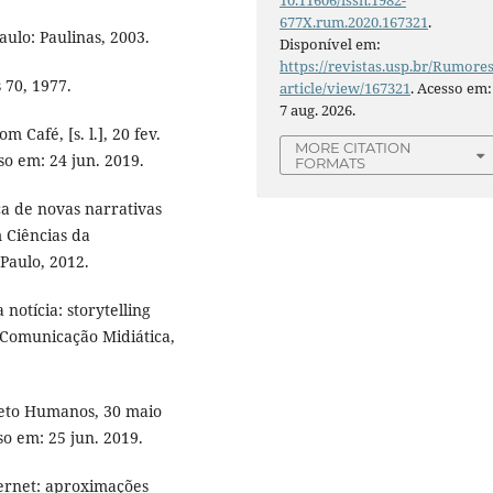
10.11606/issn.1982-
677X.rum.2020.167321
.
ulo: Paulinas, 2003.
Disponível em:
https://revistas.usp.br/Rumores
 70, 1977.
article/view/167321
. Acesso em:
7 aug. 2026.
 Café, [s. l.], 20 fev.
MORE CITATION
so em: 24 jun. 2019.
FORMATS
ca de novas narrativas
 Ciências da
Paulo, 2012.
otícia: storytelling
. Comunicação Midiática,
ojeto Humanos, 30 maio
so em: 25 jun. 2019.
ernet: aproximações