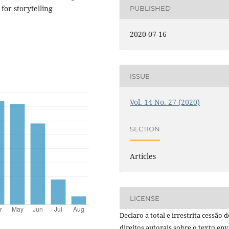
for storytelling
PUBLISHED
2020-07-16
ISSUE
Vol. 14 No. 27 (2020)
SECTION
Articles
LICENSE
Declaro a total e irrestrita cessão d
direitos autorais sobre o texto en