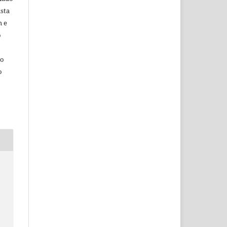
sta
m e
o
do
o