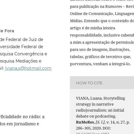
para publicação na Rumores – Revi
Online de Comunicação, Linguage
Mídias. Entendo que o conteúdo d
artigo é de minha inteira
de Fora
responsabilidade, inclusive caben
 Federal de Juiz de
a mim a apresentação de permissã
versidade Federal de
para uso de imagens, ilustrações,
squisa Convergência e
tabelas, gráficos de terceiros que,
squisa Mediações e
porventura, venham a integrá-lo.
il:
lviana.s@hotmail.com
HOW TO CITE
VIANA, Luana. Storytelling
strategy in narrative
radiojournalism: an initial
debate on podcasting.
icialidade no rádio: a
RuMoRes
,
[S. l.]
, v. 14, n. 27, p.
dos em Jornalismo e
286–305, 2020. DOI: