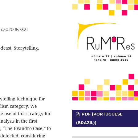
um.2020.167321
dcast, Storytelling,
ytelling technique for
nalism category. We
 use of this strategy for
PDF (PORTUGUESE
alysis in the first
(BRAZIL))
t, “The Evandro Case,” to
 detected, considering