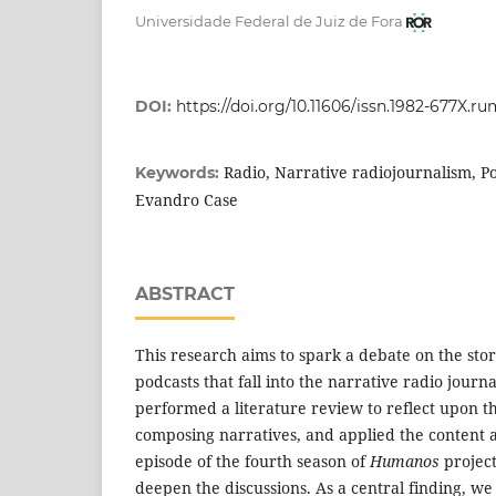
Universidade Federal de Juiz de Fora
DOI:
https://doi.org/10.11606/issn.1982-677X.r
Radio, Narrative radiojournalism, Po
Keywords:
Evandro Case
ABSTRACT
This research aims to spark a debate on the stor
podcasts that fall into the narrative radio jour
performed a literature review to reflect upon the
composing narratives, and applied the content an
episode of the fourth season of
Humanos
projec
deepen the discussions. As a central finding, we