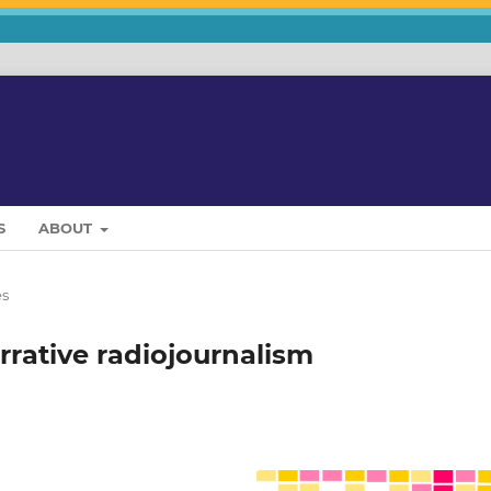
S
ABOUT
es
arrative radiojournalism