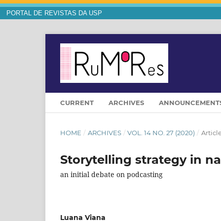
PORTAL DE REVISTAS DA USP
CURRENT
ARCHIVES
ANNOUNCEMENT
HOME
/
ARCHIVES
/
VOL. 14 NO. 27 (2020)
/
Articl
Storytelling strategy in n
an initial debate on podcasting
Luana Viana