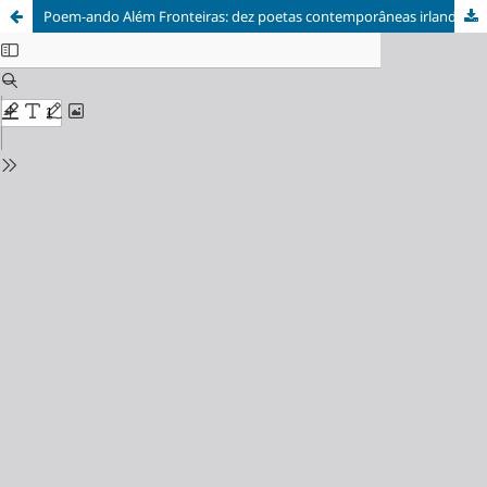
Poem-ando Além Fronteiras: dez poetas contemporâneas irlandesas e portuguesas. Poem-ing Beyond Borders: ten contemporary Irish and Portuguese women poets. Ed. & Trans. Gisele Giandoni Wolkoff.