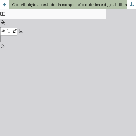
Contribuição ao estudo da composição química e digestibilidade do feno de siratro, Phaseolus stropurpureus