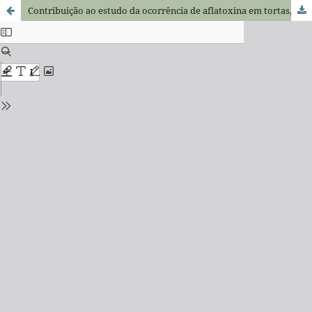
Contribuição ao estudo da ocorrência de aflatoxina em tortas, farelos e farinhas de amendoim (Arachis Hypogaea L.) no estado de São Paulo