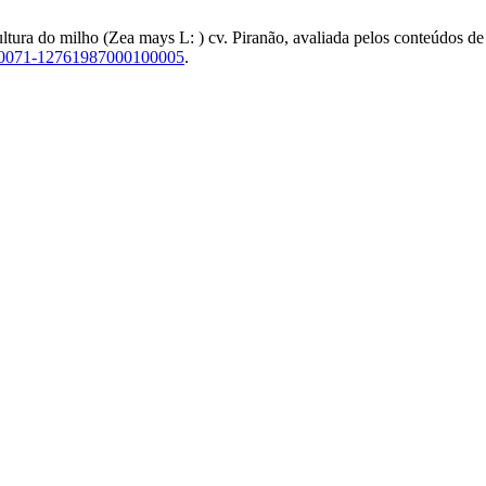
ura do milho (Zea mays L: ) cv. Piranão, avaliada pelos conteúdos de 
0/S0071-12761987000100005
.