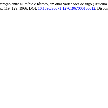
ntre alumínio e fósforo, em duas variedades de trigo (Triticum Vul
4, p. 119–129, 1966. DOI:
10.1590/S0071-12761967000100012
. Dispo