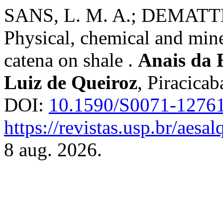
SANS, L. M. A.; DEMATTÊ
Physical, chemical and miner
catena on shale .
Anais da 
Luiz de Queiroz
, Piracicab
DOI:
10.1590/S0071-1276
https://revistas.usp.br/aesa
8 aug. 2026.