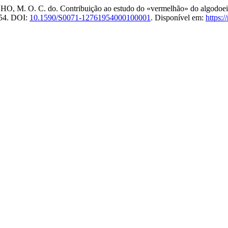
O. C. do. Contribuição ao estudo do «vermelhão» do algodoeir
1954. DOI:
10.1590/S0071-12761954000100001
. Disponível em:
https:/