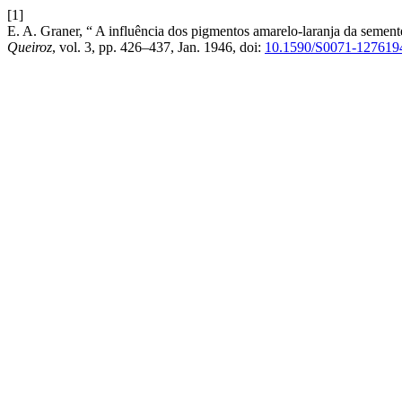
[1]
E. A. Graner, “ A influência dos pigmentos amarelo-laranja da semen
Queiroz
, vol. 3, pp. 426–437, Jan. 1946, doi:
10.1590/S0071-12761