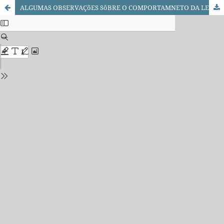
ALGUMAS OBSERVAÇõES SôBRE O COMPORTAMNETO DA LEISHMANIA BRAZILIENSIS EM CÃES