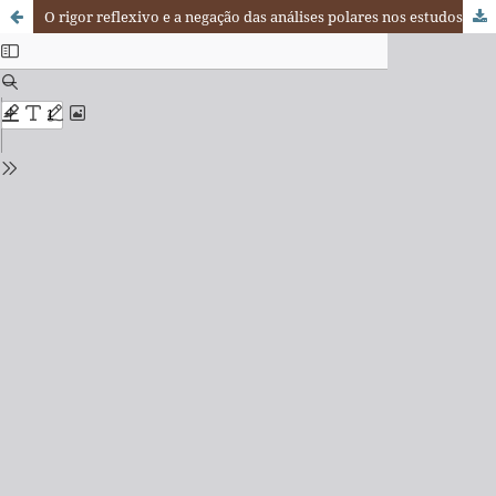
O rigor reflexivo e a negação das análises polares nos estudos africanos: a contribuição de Fernando Mourão