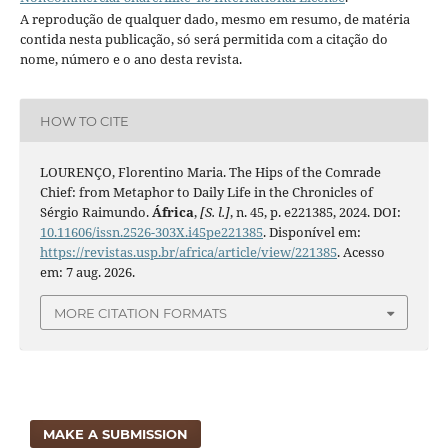
A reprodução de qualquer dado, mesmo em resumo, de matéria
contida nesta publicação, só será permitida com a citação do
nome, número e o ano desta revista.
HOW TO CITE
LOURENÇO, Florentino Maria. The Hips of the Comrade
Chief: from Metaphor to Daily Life in the Chronicles of
Sérgio Raimundo.
África
,
[S. l.]
, n. 45, p. e221385, 2024. DOI:
10.11606/issn.2526-303X.i45pe221385
. Disponível em:
https://revistas.usp.br/africa/article/view/221385
. Acesso
em: 7 aug. 2026.
MORE CITATION FORMATS
MAKE A SUBMISSION