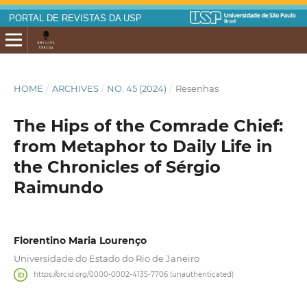
PORTAL DE REVISTAS DA USP
HOME
/
ARCHIVES
/
NO. 45 (2024)
/
Resenhas
The Hips of the Comrade Chief:
from Metaphor to Daily Life in
the Chronicles of Sérgio
Raimundo
Florentino Maria Lourenço
Universidade do Estado do Rio de Janeiro
https://orcid.org/0000-0002-4135-7706 (unauthenticated)