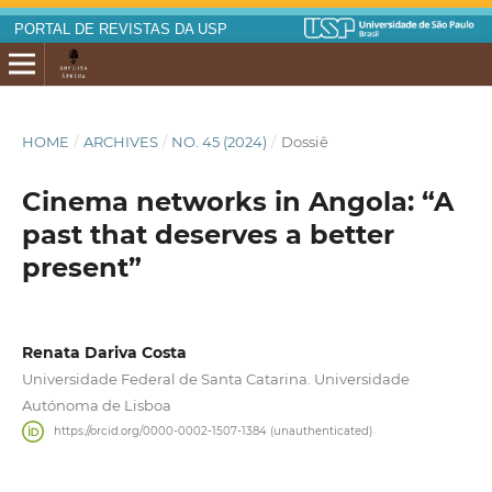
PORTAL DE REVISTAS DA USP
HOME
/
ARCHIVES
/
NO. 45 (2024)
/
Dossiê
Cinema networks in Angola: “A
past that deserves a better
present”
Renata Dariva Costa
Universidade Federal de Santa Catarina. Universidade
Autónoma de Lisboa
https://orcid.org/0000-0002-1507-1384 (unauthenticated)