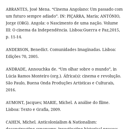
ABRANTES, José Mena. “Cinema Angolano: Um passado com
um futuro sempre adiado”. IN: PIÇARRA, Maria; ANTÓNIO,
Jorge (ORG). Angola: o Nascimento de uma nação. Volume
III: O cinema da Independência. Lisboa:Guerra e Paz,2015,
p. 11-14.
ANDERSON, Benedict. Comunidades Imaginadas. Lisboa:
Edições 70, 2005.
ANDRADE, Annouchka de. “Um olhar sobre o mundo”, in
Lúcia Ramos Monteiro (org.). África(s): cinema e revolução.
São Paulo, Buena Onda Produções Artísticas e Culturais,
2016.
AUMONT, Jacques; MARIE, Michel. A análise do filme.
Lisboa: Texto e Grafia, 2009.
CAHEN, Michel. Anticolonialism & Nationalism:
deconstructing synonumy, investigating historical process.