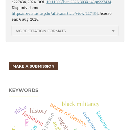
e227434, 2024. DOI:
10.11606/issn.2526-303X.i45pe227434
.
Disponível em:
https://revistas.usp.br/africa/article/view/227434
. Acesso
em: 6 aug. 2026.
MORE CITATION FORMATS
MAKE A SUBMISSION
KEYWORDS
black militancy
bearer of destiny.
africa
history
coexistence.
feminism
kasumwinu
human person
angola
rap