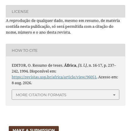
LICENSE
A reprodução de qualquer dado, mesmo em resumo, de matéria
contida nesta publicação, só será permitida com a citação do
nome, número e o ano desta revista.
HOW TO CITE
EDITOR, O. Resumo de teses.
África
,
[S. l.]
, n. 16-17, p. 237–
242, 1994. Disponível em:
https://revistas.usp.br/africa/article/view/96051
. Acesso em:
8 aug. 2026.
MORE CITATION FORMATS
MAKE A SUBMISSION