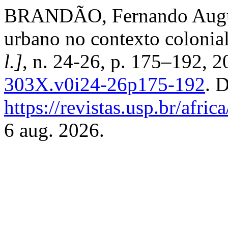
BRANDÃO, Fernando Augus
urbano no contexto colonia
l.]
, n. 24-26, p. 175–192, 
303X.v0i24-26p175-192
. 
https://revistas.usp.br/afric
6 aug. 2026.