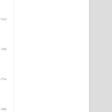
-140
1-156
7-174
-186