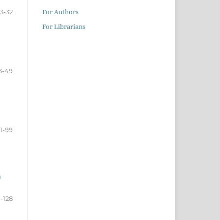
For Authors
13-32
For Librarians
3-49
1-99
a
1-128