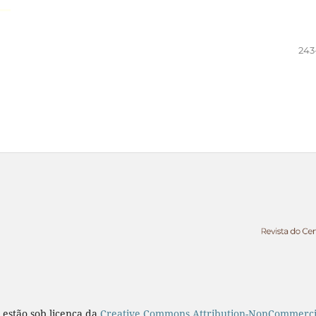
243
 estão sob licença da
Creative Commons Attribution-NonCommercial