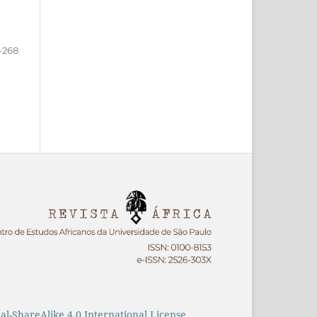
-268
-ShareAlike 4.0 International License
.