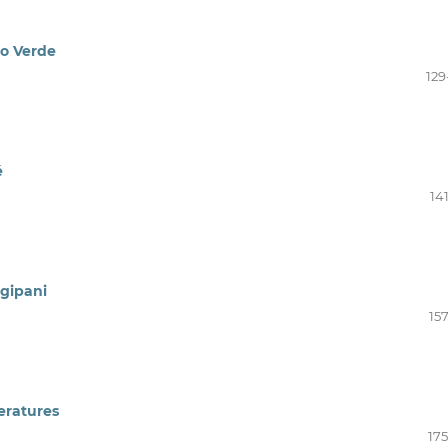
o Verde
129
é
14
gipani
15
eratures
175