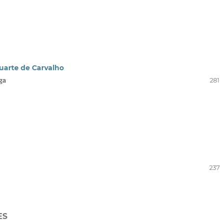
uarte de Carvalho
ga
281
237
ES