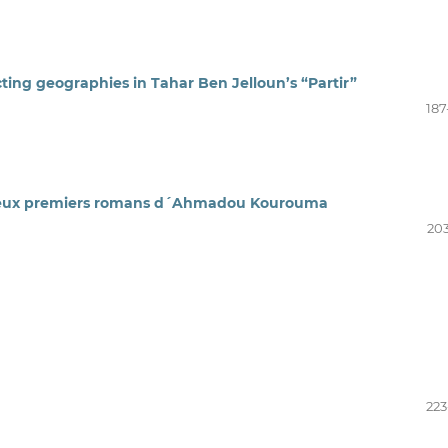
ting geographies in Tahar Ben Jelloun’s “Partir”
187
 deux premiers romans d´Ahmadou Kourouma
203
223