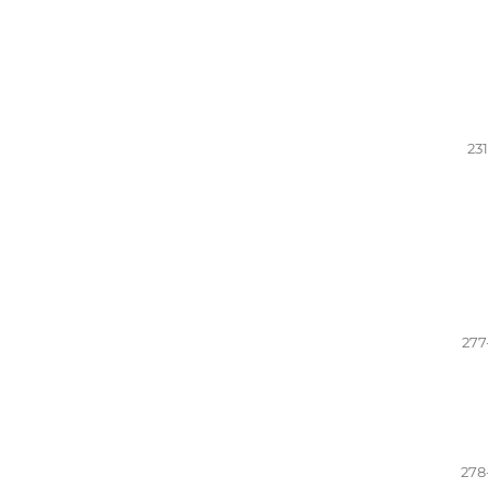
23
277
278