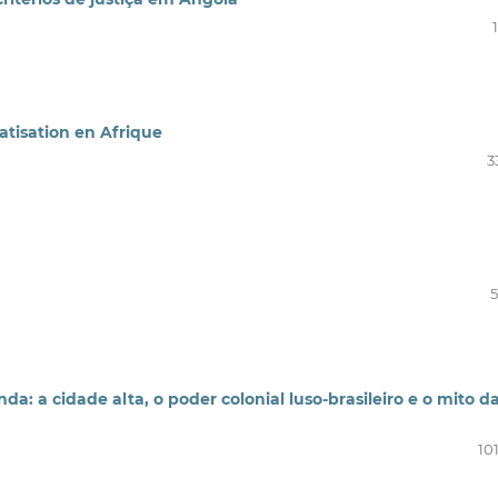
atisation en Afrique
3
5
a: a cidade alta, o poder colonial luso-brasileiro e o mito d
10