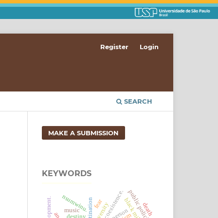
Register
Login
SEARCH
MAKE A SUBMISSION
KEYWORDS
coexistence.
public policies
nsumwinu.
black militancy
predestination
fear
diversity
death
music
destiny