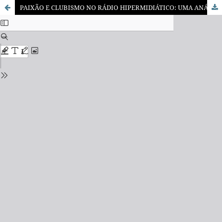
PAIXÃO E CLUBISMO NO RÁDIO HIPERMIDIÁTICO: UMA ANÁLISE DAS TRANSMISSÕES ESPORTIVAS DA RÁDIO CRAQUE NETO NO YOUTUBE