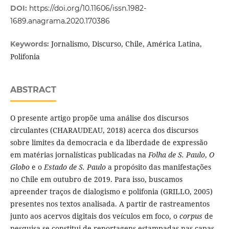
DOI:
https://doi.org/10.11606/issn.1982-
1689.anagrama.2020.170386
Jornalismo, Discurso, Chile, América Latina,
Keywords:
Polifonia
ABSTRACT
O presente artigo propõe uma análise dos discursos
circulantes (CHARAUDEAU, 2018) acerca dos discursos
sobre limites da democracia e da liberdade de expressão
em matérias jornalísticas publicadas na
Folha de S. Paulo
,
O
Globo
e o
Estado de S. Paulo
a propósito das manifestações
no Chile em outubro de 2019. Para isso, buscamos
apreender traços de dialogismo e polifonia (GRILLO, 2005)
presentes nos textos analisada. A partir de rastreamentos
junto aos acervos digitais dos veículos em foco, o
corpus
de
pesquisa se constitui de reportagens estampadas nas capas