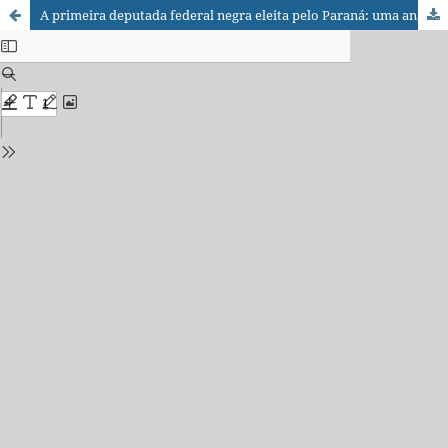
A primeira deputada federal negra eleita pelo Paraná: uma análise da campanha de Carol Dartora em 2022