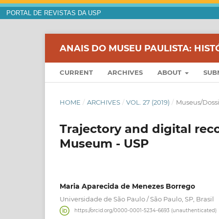
PORTAL DE REVISTAS DA USP
ANAIS DO MUSEU PAULISTA: HIST
CURRENT
ARCHIVES
ABOUT
SUB
HOME
/
ARCHIVES
/
VOL. 27 (2019)
/
Museus/Dossi
Trajectory and digital rec
Museum - USP
Maria Aparecida de Menezes Borrego
Universidade de São Paulo / São Paulo, SP, Brasil
https://orcid.org/0000-0001-5234-6693 (unauthenticated)