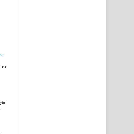
ça
te o
ção
os
o