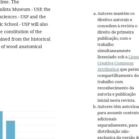
time. The
aulista Museum - USP, the
Autores mantém os
sciences - USP and the
direitos autorais e
 School - USP will also
concedem à revista o
 constitution of the
direito de primeira
publicação, com o
ined from the historical
trabalho
s of wood anatomical
simultaneamente
licenciado sob a
Licen
Creative Commons
Attribution
que permi
compartilhamento do
trabalho com
reconhecimento da
autoria e publicação
inicial nesta revista.
Autores têm autoriza
para assumir contrat
adicionais
separadamente, para
distribuição não-
exclusiva da versão d