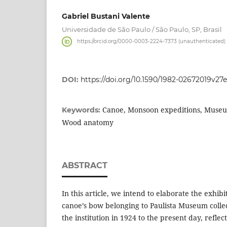
Gabriel Bustani Valente
Universidade de São Paulo / São Paulo, SP, Brasil
https://orcid.org/0000-0003-2224-7373 (unauthenticated)
DOI:
https://doi.org/10.1590/1982-02672019v27e
Canoe, Monsoon expeditions, Muse
Keywords:
Wood anatomy
ABSTRACT
In this article, we intend to elaborate the exhibi
canoe’s bow belonging to Paulista Museum collec
the institution in 1924 to the present day, reflec