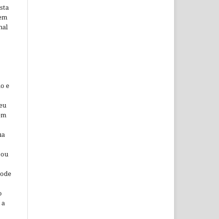
sta
 em
nal
o e
seu
 em
ua
 ou
pode
o
 a