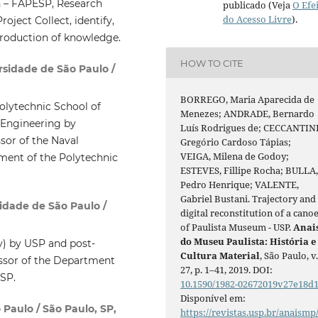
n – FAPESP, Research
publicado (Veja
O Efe
do Acesso Livre
).
oject Collect, identify,
 production of knowledge.
HOW TO CITE
sidade de São Paulo /
BORREGO, Maria Aparecida de
olytechnic School of
Menezes; ANDRADE, Bernardo
 Engineering by
Luís Rodrigues de; CECCANTINI
sor of the Naval
Gregório Cardoso Tápias;
VEIGA, Milena de Godoy;
ment of the Polytechnic
ESTEVES, Fillipe Rocha; BULLA
Pedro Henrique; VALENTE,
Gabriel Bustani. Trajectory and
idade de São Paulo /
digital reconstitution of a cano
of Paulista Museum - USP.
Anai
do Museu Paulista: História e
y) by USP and post-
Cultura Material
, São Paulo, v
essor of the Department
27, p. 1–41, 2019. DOI:
USP.
10.1590/1982-02672019v27e18d
Disponível em:
Paulo / São Paulo, SP,
https://revistas.usp.br/anaismp