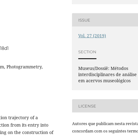
ISSUE
Vol. 27 (2019)
18d1
SECTION
um, Photogrammetry,
Museus/Dossiê: Métodos
interdisciplinares de análise
em acervos museológicos
LICENSE
tion trajectory of a
Autores que publicam nesta revist
tion from its entry into
concordam com os seguintes termo
ting on the construction of