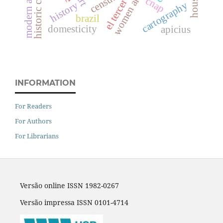
el tercer mundo
historic centers
women artists
housing
censura
cnap
cartography
history
brazil
domesticity
apicius
INFORMATION
For Readers
For Authors
For Librarians
Versão online ISSN 1982-0267
Versão impressa ISSN 0101-4714