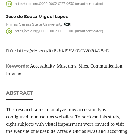
https://orcid.org/0000-0002-0127-0630 (unauthenticated)
José de Sousa Miguel Lopes
Minas Gerais State University
https://orcid.org/0000-0002-0015-0100 (unauthenticated)
DOI:
https://doi.org/10.1590/1982-02672020v28e12
Accessibility, Museums, Sites, Communication,
Keywords:
Internet
ABSTRACT
This research aims to analyze how accessibility is
configured in museums websites. To perform this study,
eight subjects with visual impairment were invited to visit
the website of Museu de Artes e Ofícios-MAO and according