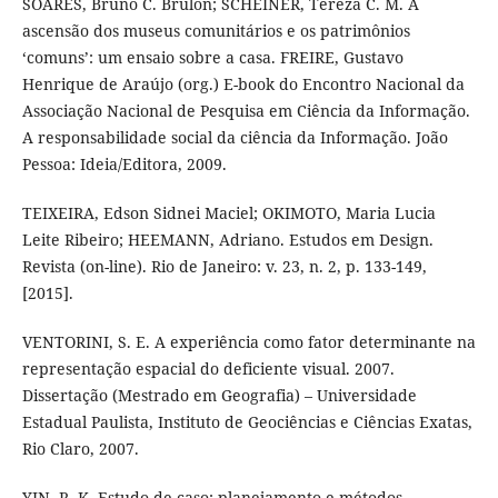
SOARES, Bruno C. Brulon; SCHEINER, Tereza C. M. A
ascensão dos museus comunitários e os patrimônios
‘comuns’: um ensaio sobre a casa. FREIRE, Gustavo
Henrique de Araújo (org.) E-book do Encontro Nacional da
Associação Nacional de Pesquisa em Ciência da Informação.
A responsabilidade social da ciência da Informação. João
Pessoa: Ideia/Editora, 2009.
TEIXEIRA, Edson Sidnei Maciel; OKIMOTO, Maria Lucia
Leite Ribeiro; HEEMANN, Adriano. Estudos em Design.
Revista (on-line). Rio de Janeiro: v. 23, n. 2, p. 133-149,
[2015].
VENTORINI, S. E. A experiência como fator determinante na
representação espacial do deficiente visual. 2007.
Dissertação (Mestrado em Geografia) – Universidade
Estadual Paulista, Instituto de Geociências e Ciências Exatas,
Rio Claro, 2007.
YIN, R. K. Estudo de caso: planejamento e métodos.