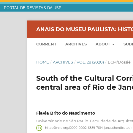
PORTAL DE REVISTAS DA USP
ANAIS DO MUSEU PAULISTA: HIST
CURRENT
ARCHIVES
ABOUT
SUB
HOME
/
ARCHIVES
/
VOL. 28 (2020)
/
ECM/Dossiê: 
South of the Cultural Corr
central area of Rio de Jan
Flavia Brito do Nascimento
Universidade de São Paulo. Faculdade de Arquit
https://orcid.org/0000-0002-6889-7614 (unauthenticated)