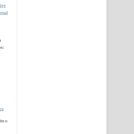
ive
ional
a
s:
ça
te o