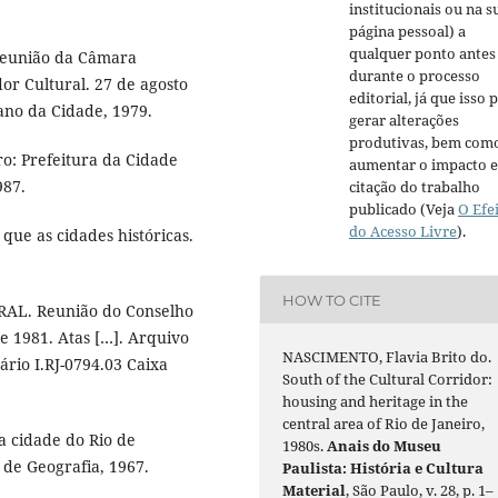
institucionais ou na s
página pessoal) a
qualquer ponto antes
união da Câmara
durante o processo
or Cultural. 27 de agosto
editorial, já que isso 
lano da Cidade, 1979.
gerar alterações
produtivas, bem com
ro: Prefeitura da Cidade
aumentar o impacto e
987.
citação do trabalho
publicado (Veja
O Efe
do Acesso Livre
).
ue as cidades históricas.
HOW TO CITE
L. Reunião do Conselho
e 1981. Atas […]. Arquivo
NASCIMENTO, Flavia Brito do.
ário I.RJ-0794.03 Caixa
South of the Cultural Corridor:
housing and heritage in the
central area of Rio de Janeiro,
a cidade do Rio de
1980s.
Anais do Museu
 de Geografia, 1967.
Paulista: História e Cultura
Material
, São Paulo, v. 28, p. 1–