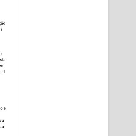
ção
os
o
sta
 em
nal
o e
seu
 em