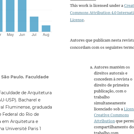
This work is licensed under a
Creat
Commons Attribution 4.0 Internat
License
.
Autores que publicam nesta revist
concordam com os seguintes termo
Autores mantém os
direitos autorais e
e São Paulo. Faculdade
concedem à revista o
direito de primeira
publicação, com o
Faculdade de Arquitetura
trabalho
AU-USP). Bacharel e
simultaneamente
eral Fluminense, graduada
licenciado sob a
Licen
 Federal do Rio de
Creative Commons
Attribution
que permi
a em Arquitetura e
compartilhamento do
 Université Paris 1
trabalho com