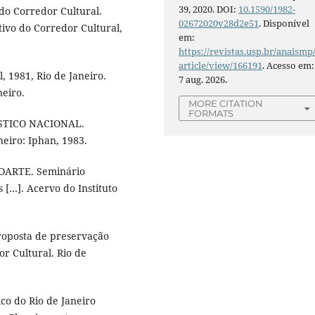
39, 2020. DOI:
10.1590/1982-
do Corredor Cultural.
02672020v28d2e51
. Disponível
ltivo do Corredor Cultural,
em:
https://revistas.usp.br/anaismp
article/view/166191
. Acesso em:
 1981, Rio de Janeiro.
7 aug. 2026.
neiro.
MORE CITATION
FORMATS
STICO NACIONAL.
eiro: Iphan, 1983.
OARTE. Seminário
s […]. Acervo do Instituto
posta de preservação
or Cultural. Rio de
co do Rio de Janeiro