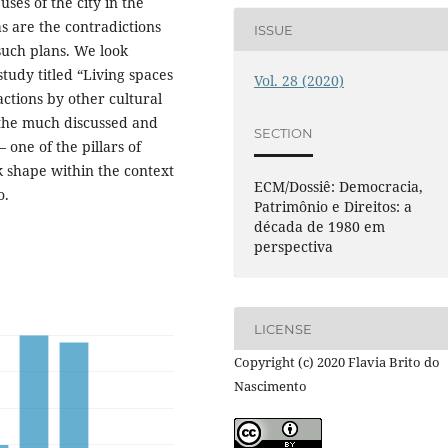
uses of the city in the
s are the contradictions
ISSUE
such plans. We look
study titled “Living spaces
Vol. 28 (2020)
actions by other cultural
 the much discussed and
SECTION
one of the pillars of
k shape within the context
ECM/Dossiê: Democracia,
o.
Patrimônio e Direitos: a
década de 1980 em
perspectiva
LICENSE
Copyright (c) 2020 Flavia Brito do
Nascimento