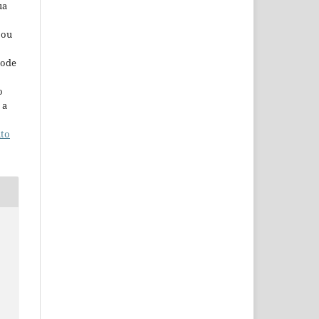
ua
 ou
pode
o
 a
ito