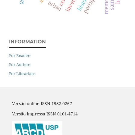
inventory
portugal
urban
INFORMATION
For Readers
For Authors
For Librarians
Versão online ISSN 1982-0267
Versão impressa ISSN 0101-4714