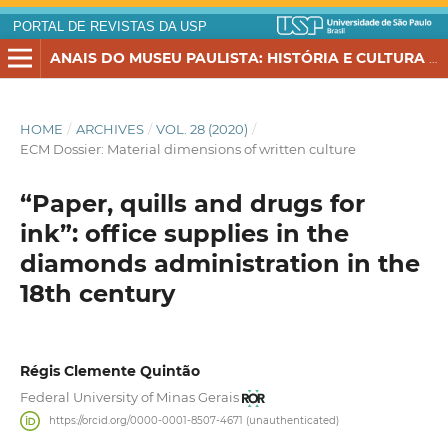
PORTAL DE REVISTAS DA USP
ANAIS DO MUSEU PAULISTA: HISTÓRIA E CULTURA MATERIAL
HOME
/
ARCHIVES
/
VOL. 28 (2020)
/
ECM Dossier: Material dimensions of written culture
“Paper, quills and drugs for
ink”: office supplies in the
diamonds administration in the
18th century
Régis Clemente Quintão
Federal University of Minas Gerais
https://orcid.org/0000-0001-8507-4671 (unauthenticated)