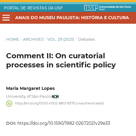
PORTAL DE REVISTAS DA USP
ANAIS DO MUSEU PAULISTA: HISTÓRIA E CULTURA MATERIAL
HOME
/
ARCHIVES
/
VOL. 29 (2021)
/
Debates
Comment II: On curatorial
processes in scientific policy
Maria Margaret Lopes
University of São Paulo
https://orcid.org/0000-0002-9803-8378 (unauthenticated)
DOI:
https://doi.org/10.1590/1982-02672021v29e33