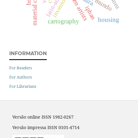
material culture
women artists
inventory
iphan
housing
cartography
INFORMATION
For Readers
For Authors
For Librarians
Versão online ISSN 1982-0267
Versão impressa ISSN 0101-4714