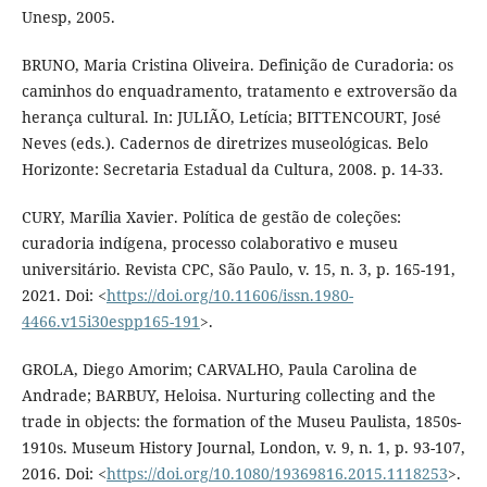
Unesp, 2005.
BRUNO, Maria Cristina Oliveira. Definição de Curadoria: os
caminhos do enquadramento, tratamento e extroversão da
herança cultural. In: JULIÃO, Letícia; BITTENCOURT, José
Neves (eds.). Cadernos de diretrizes museológicas. Belo
Horizonte: Secretaria Estadual da Cultura, 2008. p. 14-33.
CURY, Marília Xavier. Política de gestão de coleções:
curadoria indígena, processo colaborativo e museu
universitário. Revista CPC, São Paulo, v. 15, n. 3, p. 165-191,
2021. Doi: <
https://doi.org/10.11606/issn.1980-
4466.v15i30espp165-191
>.
GROLA, Diego Amorim; CARVALHO, Paula Carolina de
Andrade; BARBUY, Heloisa. Nurturing collecting and the
trade in objects: the formation of the Museu Paulista, 1850s-
1910s. Museum History Journal, London, v. 9, n. 1, p. 93-107,
2016. Doi: <
https://doi.org/10.1080/19369816.2015.1118253
>.