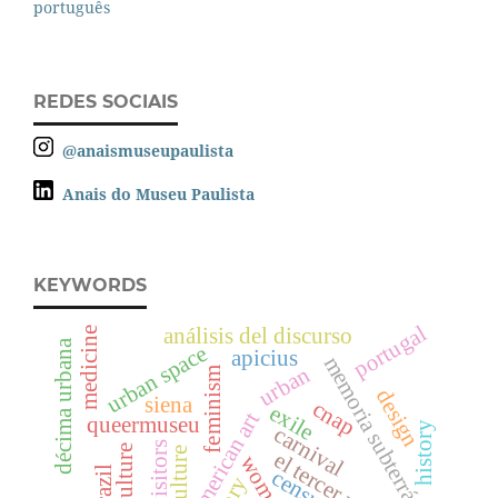
português
REDES SOCIAIS
@anaismuseupaulista
Anais do Museu Paulista
KEYWORDS
portugal
análisis del discurso
medicine
décima urbana
urban space
apicius
memoria subterránea
urban
feminism
design
siena
cnap
exile
latin-american art
queermuseu
history
carnival
visitors
culture
el tercer mundo
brazil
censura