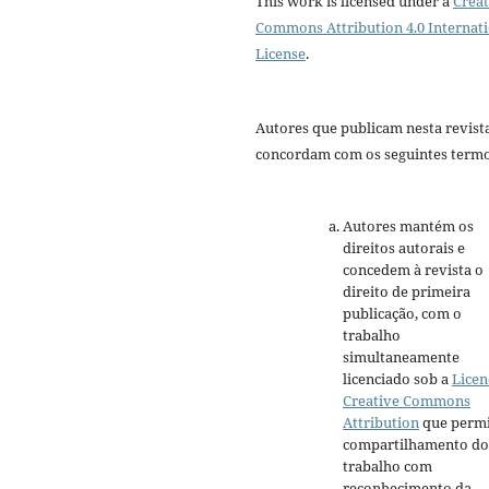
This work is licensed under a
Creat
Commons Attribution 4.0 Internat
License
.
Autores que publicam nesta revist
concordam com os seguintes termo
Autores mantém os
direitos autorais e
concedem à revista o
direito de primeira
publicação, com o
trabalho
simultaneamente
licenciado sob a
Licen
Creative Commons
Attribution
que permi
compartilhamento do
trabalho com
reconhecimento da