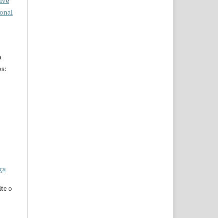
ive
ional
a
s:
ça
te o