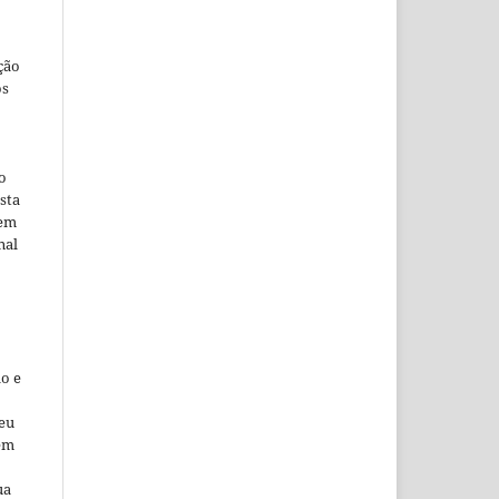
ção
os
o
sta
 em
nal
o e
seu
 em
ua