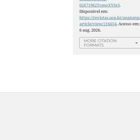
02671962TomoXVIe3
.
Disponível em:
https://revistas.usp.br/anaismp
article/view/216654
. Acesso em:
6 aug. 2026.
MORE CITATION
FORMATS