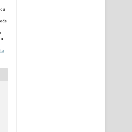
 ou
pode
o
 a
ito