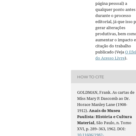
página pessoal) a
qualquer ponto antes
durante o processo
editorial, já que isso 
gerar alterações
produtivas, bem com
aumentar o impacto e
citação do trabalho
publicado (Veja
O Efe
do Acesso Livre
).
HOW TO CITE
GOLDMAN, Frank. As cartas de
Miss Mary P. Dascomb ao Dr.
Horace Manley Lane (1908-
1912).
Anais do Museu
Paulista: História e Cultura
Material
, São Paulo, n. Tomo
XVI, p. 289–363, 1962. DOI:
10.11606/1982-