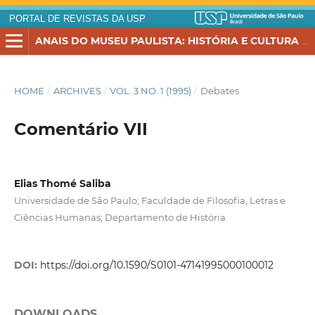
PORTAL DE REVISTAS DA USP
ANAIS DO MUSEU PAULISTA: HISTÓRIA E CULTURA MATERIAL
HOME
/
ARCHIVES
/
VOL. 3 NO. 1 (1995)
/
Debates
Comentário VII
Elias Thomé Saliba
Universidade de São Paulo; Faculdade de Filosofia, Letras e
Ciências Humanas; Departamento de História
DOI:
https://doi.org/10.1590/S0101-47141995000100012
DOWNLOADS