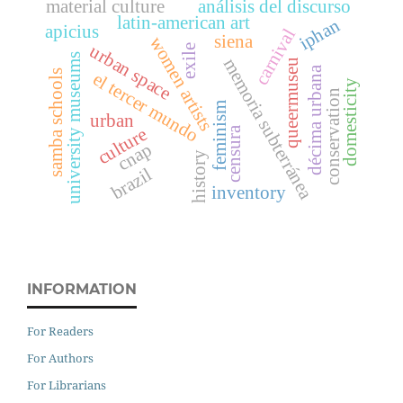
material culture
análisis del discurso
latin-american art
iphan
apicius
carnival
siena
women artists
urban space
exile
university museums
memoria subterránea
queermuseu
décima urbana
samba schools
el tercer mundo
domesticity
conservation
feminism
urban
culture
censura
cnap
history
brazil
inventory
INFORMATION
For Readers
For Authors
For Librarians