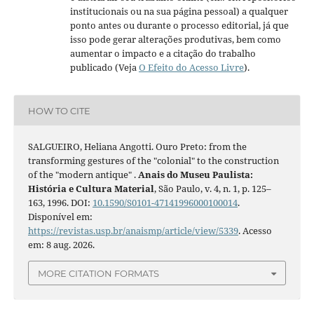
institucionais ou na sua página pessoal) a qualquer
ponto antes ou durante o processo editorial, já que
isso pode gerar alterações produtivas, bem como
aumentar o impacto e a citação do trabalho
publicado (Veja
O Efeito do Acesso Livre
).
HOW TO CITE
SALGUEIRO, Heliana Angotti. Ouro Preto: from the
transforming gestures of the "colonial" to the construction
of the "modern antique" .
Anais do Museu Paulista:
História e Cultura Material
, São Paulo, v. 4, n. 1, p. 125–
163, 1996. DOI:
10.1590/S0101-47141996000100014
.
Disponível em:
https://revistas.usp.br/anaismp/article/view/5339
. Acesso
em: 8 aug. 2026.
MORE CITATION FORMATS