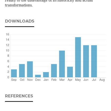
reality to the disavantage of its historicity and actual
transformations.
DOWNLOADS
REFERENCES