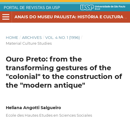
PORTAL DE REVISTAS DA USP
ANAIS DO MUSEU PAULISTA: HISTÓRIA E CULTURA MATERIAL
HOME
/
ARCHIVES
/
VOL. 4 NO. 1 (1996)
/
Material Culture Studies
Ouro Preto: from the
transforming gestures of the
"colonial" to the construction of
the "modern antique"
Heliana Angotti Salgueiro
Ecole des Hautes Etudes en Sciences Sociales