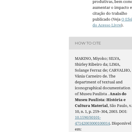
produtivas, bem com
aumentar o impacto e
citação do trabalho
publicado (Veja
O Efe
do Acesso Livre
).
HOW TO CITE
MAKINO, Miyoko; SILVA,
Shirley Ribeiro da; LIMA,
Solange Ferraz de; CARVALHO,
Vânia Carneiro de. The
department of textual and
iconographical documentation
of Museu Paulista .
Anais do
Museu Paulista: História e
Cultura Material
, São Paulo, v
10, n. 1, p. 259–304, 2003. DOI:
10.1590/S0101-
47142003000100014
. Disponível
em: