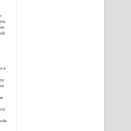
o
sta
 em
nal
o e
seu
 em
ua
 ou
pode