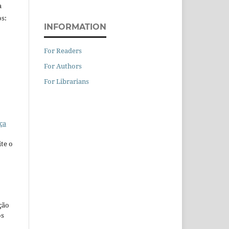
a
s:
INFORMATION
For Readers
For Authors
For Librarians
ça
te o
ção
os