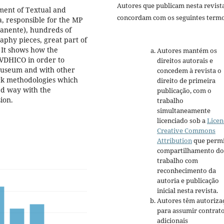
Autores que publicam nesta revist
ment of Textual and
concordam com os seguintes termo
, responsible for the MP
anente), hundreds of
aphy pieces, great part of
 It shows how the
Autores mantém os
SVDHICO in order to
direitos autorais e
e museum and with other
concedem à revista o
ork methodologies which
direito de primeira
ed way with the
publicação, com o
ion.
trabalho
simultaneamente
licenciado sob a
Licen
Creative Commons
Attribution
que permi
compartilhamento do
trabalho com
reconhecimento da
autoria e publicação
inicial nesta revista.
Autores têm autoriza
para assumir contrat
adicionais