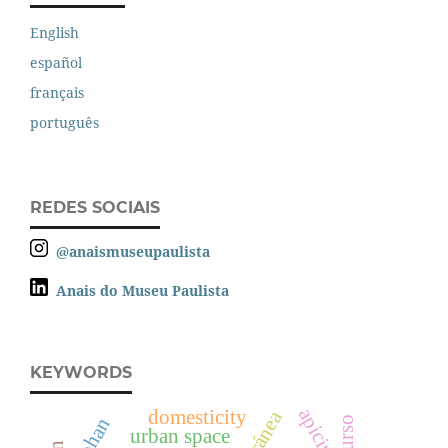
English
español
français
português
REDES SOCIAIS
@anaismuseupaulista
Anais do Museu Paulista
KEYWORDS
apicius
domesticity
iphan
urban space