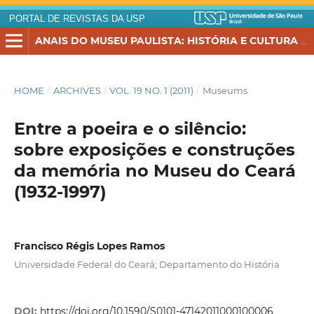
PORTAL DE REVISTAS DA USP
ANAIS DO MUSEU PAULISTA: HISTÓRIA E CULTURA MATERIAL
HOME
/
ARCHIVES
/
VOL. 19 NO. 1 (2011)
/
Museums
Entre a poeira e o silêncio:
sobre exposições e construções
da memória no Museu do Ceará
(1932-1997)
Francisco Régis Lopes Ramos
Universidade Federal do Ceará; Departamento do História
DOI:
https://doi.org/10.1590/S0101-47142011000100006