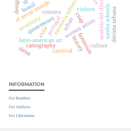
memoria subterránea
análisis del discurso
design
el tercer mundo
brazil
samba schools
visitors
décima urbana
censura
cnap
inventory
queermuseu
portugal
urban
women artists
exile
feminism
history
latin-american art
cartography
culture
siena
carnival
INFORMATION
For Readers
For Authors
For Librarians