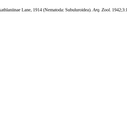
 kathlaniinae Lane, 1914 (Nematoda: Subuluroidea).
Arq. Zool.
1942;3:1