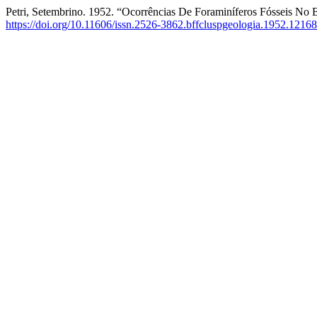
Petri, Setembrino. 1952. “Ocorrências De Foraminíferos Fósseis No B
https://doi.org/10.11606/issn.2526-3862.bffcluspgeologia.1952.1216