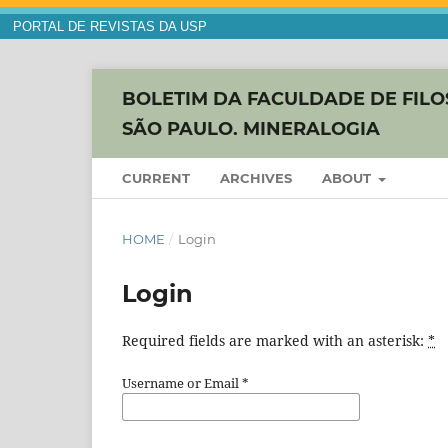
PORTAL DE REVISTAS DA USP
BOLETIM DA FACULDADE DE FILOS
SÃO PAULO. MINERALOGIA
CURRENT
ARCHIVES
ABOUT
HOME
/
Login
Login
Required fields are marked with an asterisk:
*
Username or Email
*