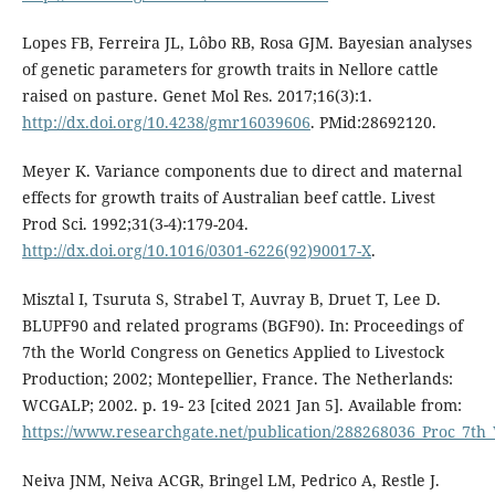
Lopes FB, Ferreira JL, Lôbo RB, Rosa GJM. Bayesian analyses
of genetic parameters for growth traits in Nellore cattle
raised on pasture. Genet Mol Res. 2017;16(3):1.
http://dx.doi.org/10.4238/gmr16039606
. PMid:28692120.
Meyer K. Variance components due to direct and maternal
effects for growth traits of Australian beef cattle. Livest
Prod Sci. 1992;31(3-4):179-204.
http://dx.doi.org/10.1016/0301-6226(92)90017-X
.
Misztal I, Tsuruta S, Strabel T, Auvray B, Druet T, Lee D.
BLUPF90 and related programs (BGF90). In: Proceedings of
7th the World Congress on Genetics Applied to Livestock
Production; 2002; Montepellier, France. The Netherlands:
WCGALP; 2002. p. 19- 23 [cited 2021 Jan 5]. Available from:
https://www.researchgate.net/publication/288268036_Proc_7th
Neiva JNM, Neiva ACGR, Bringel LM, Pedrico A, Restle J.