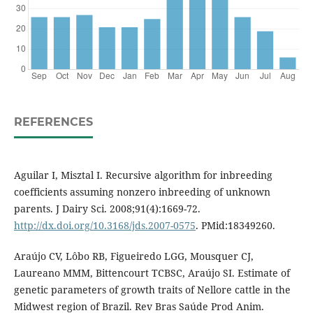
REFERENCES
Aguilar I, Misztal I. Recursive algorithm for inbreeding
coefficients assuming nonzero inbreeding of unknown
parents. J Dairy Sci. 2008;91(4):1669-72.
http://dx.doi.org/10.3168/jds.2007-0575
. PMid:18349260.
Araújo CV, Lôbo RB, Figueiredo LGG, Mousquer CJ,
Laureano MMM, Bittencourt TCBSC, Araújo SI. Estimate of
genetic parameters of growth traits of Nellore cattle in the
Midwest region of Brazil. Rev Bras Saúde Prod Anim.