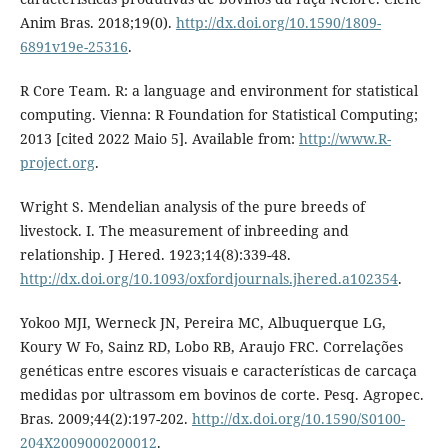
Anim Bras. 2018;19(0).
http://dx.doi.org/10.1590/1809-
6891v19e-25316
.
R Core Team. R: a language and environment for statistical
computing. Vienna: R Foundation for Statistical Computing;
2013 [cited 2022 Maio 5]. Available from:
http://www.R-
project.org
.
Wright S. Mendelian analysis of the pure breeds of
livestock. I. The measurement of inbreeding and
relationship. J Hered. 1923;14(8):339-48.
http://dx.doi.org/10.1093/oxfordjournals.jhered.a102354
.
Yokoo MJI, Werneck JN, Pereira MC, Albuquerque LG,
Koury W Fo, Sainz RD, Lobo RB, Araujo FRC. Correlações
genéticas entre escores visuais e características de carcaça
medidas por ultrassom em bovinos de corte. Pesq. Agropec.
Bras. 2009;44(2):197-202.
http://dx.doi.org/10.1590/S0100-
204X2009000200012
.