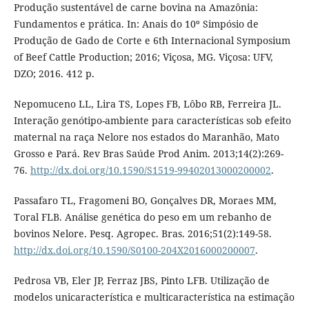
Produção sustentável de carne bovina na Amazônia:
Fundamentos e prática. In: Anais do 10º Simpósio de
Produção de Gado de Corte e 6th Internacional Symposium
of Beef Cattle Production; 2016; Viçosa, MG. Viçosa: UFV,
DZO; 2016. 412 p.
Nepomuceno LL, Lira TS, Lopes FB, Lôbo RB, Ferreira JL.
Interação genótipo-ambiente para características sob efeito
maternal na raça Nelore nos estados do Maranhão, Mato
Grosso e Pará. Rev Bras Saúde Prod Anim. 2013;14(2):269-
76.
http://dx.doi.org/10.1590/S1519-99402013000200002
.
Passafaro TL, Fragomeni BO, Gonçalves DR, Moraes MM,
Toral FLB. Análise genética do peso em um rebanho de
bovinos Nelore. Pesq. Agropec. Bras. 2016;51(2):149-58.
http://dx.doi.org/10.1590/S0100-204X2016000200007
.
Pedrosa VB, Eler JP, Ferraz JBS, Pinto LFB. Utilização de
modelos unicaracterística e multicaracterística na estimação