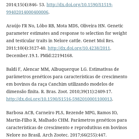
2014;15(4):846- 53.
http://dx.doi.org/10.1590/S1519-
99402014000400006
.
Araújo FR No, Lôbo RB, Mota MDS, Oliveira HN. Genetic
parameter estimates and response to selection for weight
and testicular traits in Nelore cattle. Genet Mol Res.
2011;10(4):3127-40.
http://dx.doi.org/10.4238/2011
.
December.19.1. PMid:22194168.
Baldi F, Alencar MM, Albuquerque LG. Estimativas de
parâmetros genéticos para características de crescimento
em bovinos da raça Canchim utilizando modelos de
dimensão finita. R. Bras. Zoot. 2010;39(11):2409-17.
http://dx.doi.org/10.1590/S1516-5982010001100013
.
Barbosa ACB, Carneiro PLS, Rezende MPG, Ramos IO,
Martin-Filho R, Malhado CHM. Parâmetros genéticos para
características de crescimento e reprodutivas em bovinos
Nelore no Brasil. Arch Zootec. 2017;66(255):447.