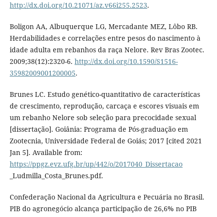
http://dx.doi.org/10.21071/az.v66i255.2523
.
Boligon AA, Albuquerque LG, Mercadante MEZ, Lôbo RB.
Herdabilidades e correlações entre pesos do nascimento à
idade adulta em rebanhos da raça Nelore. Rev Bras Zootec.
2009;38(12):2320-6.
http://dx.doi.org/10.1590/S1516-
35982009001200005
.
Brunes LC. Estudo genético-quantitativo de características
de crescimento, reprodução, carcaça e escores visuais em
um rebanho Nelore sob seleção para precocidade sexual
[dissertação]. Goiânia: Programa de Pós-graduação em
Zootecnia, Universidade Federal de Goiás; 2017 [cited 2021
Jan 5]. Available from:
https://ppgz.evz.ufg.br/up/442/o/2017040_Dissertacao
_Ludmilla_Costa_Brunes.pdf.
Confederação Nacional da Agricultura e Pecuária no Brasil.
PIB do agronegócio alcança participação de 26,6% no PIB