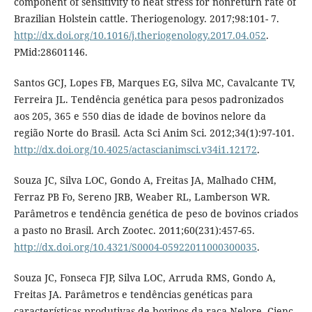
component of sensitivity to heat stress for nonreturn rate of
Brazilian Holstein cattle. Theriogenology. 2017;98:101- 7.
http://dx.doi.org/10.1016/j.theriogenology.2017.04.052
.
PMid:28601146.
Santos GCJ, Lopes FB, Marques EG, Silva MC, Cavalcante TV,
Ferreira JL. Tendência genética para pesos padronizados
aos 205, 365 e 550 dias de idade de bovinos nelore da
região Norte do Brasil. Acta Sci Anim Sci. 2012;34(1):97-101.
http://dx.doi.org/10.4025/actascianimsci.v34i1.12172
.
Souza JC, Silva LOC, Gondo A, Freitas JA, Malhado CHM,
Ferraz PB Fo, Sereno JRB, Weaber RL, Lamberson WR.
Parâmetros e tendência genética de peso de bovinos criados
a pasto no Brasil. Arch Zootec. 2011;60(231):457-65.
http://dx.doi.org/10.4321/S0004-05922011000300035
.
Souza JC, Fonseca FJP, Silva LOC, Arruda RMS, Gondo A,
Freitas JA. Parâmetros e tendências genéticas para
características produtivas de bovinos da raça Nelore. Cienc