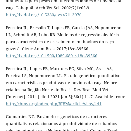
ambientais para pesos em diferentes idades de bovinos da
raça Tabapuã. Arch Vet Sci. 2002;7(1):65-9.
http://dx.doi.org/10.5380/avs.v7i1.3970
.
Ferreira JL, Bresolin T, Lopes FB, Garcia JAS, Nepomuceno
LL, Schmidt AB, Lobo RB. Modelos de regressão aleatória
para característica de crescimento em bovinos da raça
guzerá. Cienc Anim Bras. 2017;18:e-39566.
http://dx.doi.org/10.1590/1089-6891v18e-39566
.
Ferreira JL, Lopes FB, Marques EG, Silva MC, Assis AS,
Pereira LS, Nepomuceno LL. Estudo genético quantitativo
em características produtivas de bovinos da raça Nelore
criados na Região Norte do Brasil. Rev Bras Med Vet
[Internet]. 2014 [cited 2021 Jan 5];36(1):11-7. Available from:
http://rbmv.org/index.php/BJVM/article/view/441
.
Guimarães NC. Parâmetros genéticos de caracteres
quantitativos relacionados à produtividade de rebanhos
selecionados da raça Nelore [dissertação]. Goiânia: Escola