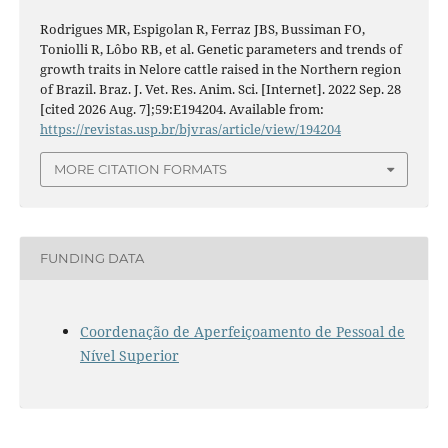
Rodrigues MR, Espigolan R, Ferraz JBS, Bussiman FO,
Toniolli R, Lôbo RB, et al. Genetic parameters and trends of
growth traits in Nelore cattle raised in the Northern region
of Brazil. Braz. J. Vet. Res. Anim. Sci. [Internet]. 2022 Sep. 28
[cited 2026 Aug. 7];59:E194204. Available from:
https://revistas.usp.br/bjvras/article/view/194204
MORE CITATION FORMATS
FUNDING DATA
Coordenação de Aperfeiçoamento de Pessoal de
Nível Superior