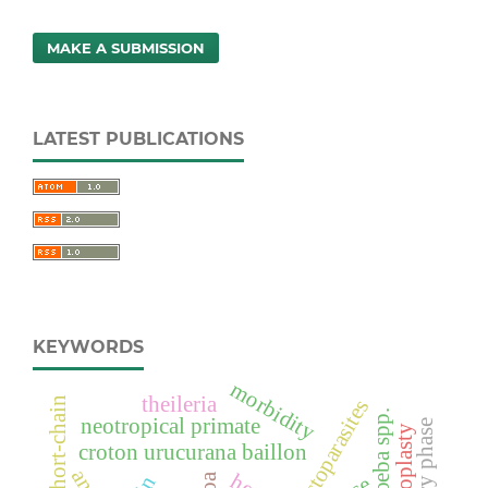
MAKE A SUBMISSION
LATEST PUBLICATIONS
KEYWORDS
morbidity
theileria
ectoparasites
entamoeba spp.
neotropical primate
nursery phase
croton urucurana baillon