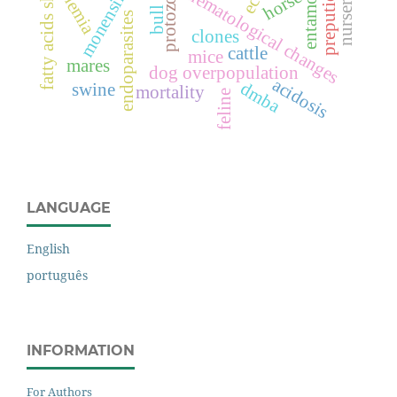
fatty acids short-chain
preputioplasty
anemia
hematological changes
protozoa
horse
monensin
bull
endoparasites
clones
cattle
mice
mares
dog overpopulation
acidosis
dmba
swine
mortality
feline
LANGUAGE
English
português
INFORMATION
For Authors