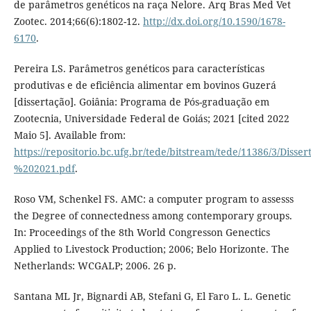
de parâmetros genéticos na raça Nelore. Arq Bras Med Vet
Zootec. 2014;66(6):1802-12.
http://dx.doi.org/10.1590/1678-
6170
.
Pereira LS. Parâmetros genéticos para características
produtivas e de eficiência alimentar em bovinos Guzerá
[dissertação]. Goiânia: Programa de Pós-graduação em
Zootecnia, Universidade Federal de Goiás; 2021 [cited 2022
Maio 5]. Available from:
https://repositorio.bc.ufg.br/tede/bitstream/tede/11386/3
%202021.pdf
.
Roso VM, Schenkel FS. AMC: a computer program to assesss
the Degree of connectedness among contemporary groups.
In: Proceedings of the 8th World Congresson Genectics
Applied to Livestock Production; 2006; Belo Horizonte. The
Netherlands: WCGALP; 2006. 26 p.
Santana ML Jr, Bignardi AB, Stefani G, El Faro L. L. Genetic