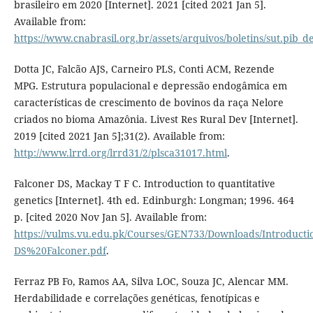
brasileiro em 2020 [Internet]. 2021 [cited 2021 Jan 5].
Available from:
https://www.cnabrasil.org.br/assets/arquivos/boletins/sut.pib
Dotta JC, Falcão AJS, Carneiro PLS, Conti ACM, Rezende
MPG. Estrutura populacional e depressão endogâmica em
características de crescimento de bovinos da raça Nelore
criados no bioma Amazônia. Livest Res Rural Dev [Internet].
2019 [cited 2021 Jan 5];31(2). Available from:
http://www.lrrd.org/lrrd31/2/plsca31017.html
.
Falconer DS, Mackay T F C. Introduction to quantitative
genetics [Internet]. 4th ed. Edinburgh: Longman; 1996. 464
p. [cited 2020 Nov Jan 5]. Available from:
https://vulms.vu.edu.pk/Courses/GEN733/Downloads/Introduct
DS%20Falconer.pdf
.
Ferraz PB Fo, Ramos AA, Silva LOC, Souza JC, Alencar MM.
Herdabilidade e correlações genéticas, fenotípicas e