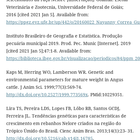
Veterinária e Zootecnia, Universidade Federal de Goiás;
2016 [cited 2021 Jan 5]. Available from:
https://ppgz.evz.ufg.br/up/442/o/20160022_Nayanny_Correa_G
Instituto Brasileiro de Geografia e Estatística. Produção
pecuária municipal 2019. Prod. Pec. Munic [Internet]. 2019
[cited 2021 Jan 5];47:1-8. Available from:
https://biblioteca.ibge.gov.br/visualizacao/periodicos/84/ppm_
Kaps M, Herring WO, Lamberson WR. Genetic and
environmental parameters for mature weight in Angus
cattle. J Anim Sci. 1999;77(3):569-74.
http://dx.doi.org/10.2527/1999.773569x
. PMid:10229351.
Lira TS, Pereira LDS, Lopes FB, Lôbo RB, Santos GCDJ,
Ferreira JL. Tendências genéticas para características de
crescimento em rebanhos Nelore criados na região do
Trópico Úmido do Brasil. Cienc Anim Bras. 2013;14(1):23- 31.
http://dx.doi.org/10.5216/cab.v14i1.16785
.