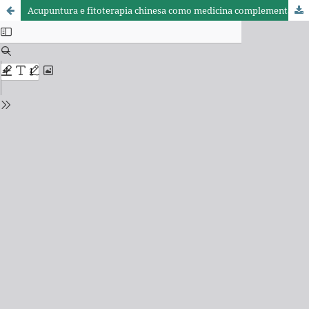
Acupuntura e fitoterapia chinesa como medicina complementar em alterações locomotoras em cães. Relato de 3 casos