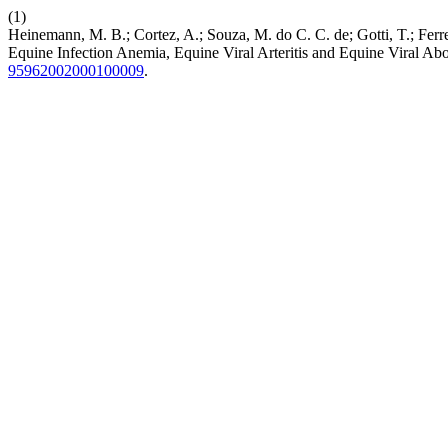
(1)
Heinemann, M. B.; Cortez, A.; Souza, M. do C. C. de; Gotti, T.; Ferre
Equine Infection Anemia, Equine Viral Arteritis and Equine Viral Abor
95962002000100009
.