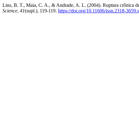
Lins, B. T., Maia, C. A., & Andrade, A. L. (2004). Ruptura crônica 
Science
,
41
(supl.), 119-119.
https://doi.org/10.11606/issn.2318-3659