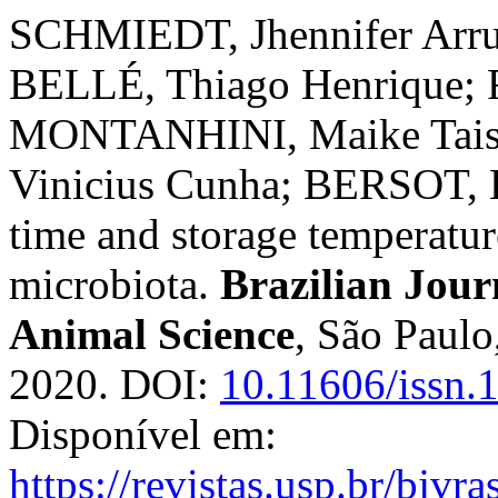
SCHMIEDT, Jhennifer Arr
BELLÉ, Thiago Henrique;
MONTANHINI, Maike Tai
Vinicius Cunha; BERSOT, L
time and storage temperatur
microbiota.
Brazilian Jour
Animal Science
, São Paulo,
2020. DOI:
10.11606/issn.
Disponível em:
https://revistas.usp.br/bjvr