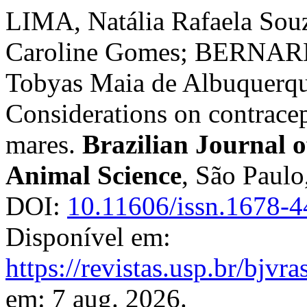
LIMA, Natália Rafaela S
Caroline Gomes; BERNARDO
Tobyas Maia de Albuquerq
Considerations on contracep
mares.
Brazilian Journal 
Animal Science
, São Paulo
DOI:
10.11606/issn.1678-4
Disponível em:
https://revistas.usp.br/bjvr
em: 7 aug. 2026.