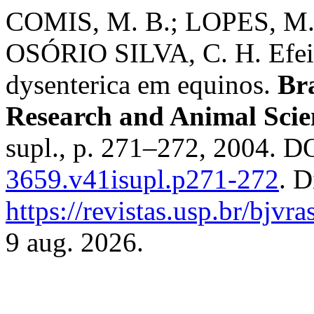
COMIS, M. B.; LOPES, M. 
OSÓRIO SILVA, C. H. Efeit
dysenterica em equinos.
Bra
Research and Animal Scie
supl., p. 271–272, 2004. D
3659.v41isupl.p271-272
. D
https://revistas.usp.br/bjvr
9 aug. 2026.