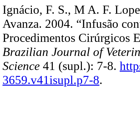
Ignácio, F. S., M A. F. Lope
Avanza. 2004. “Infusão con
Procedimentos Cirúrgicos 
Brazilian Journal of Veter
Science
41 (supl.): 7-8.
http
3659.v41isupl.p7-8
.