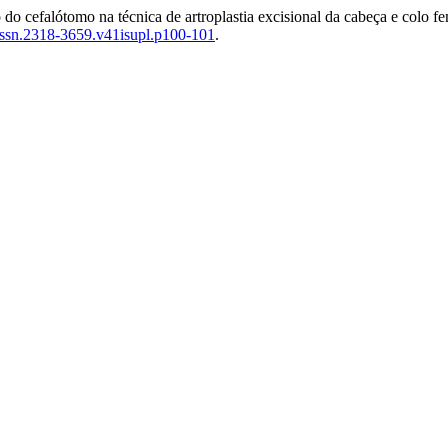
o cefalótomo na técnica de artroplastia excisional da cabeça e colo fe
issn.2318-3659.v41isupl.p100-101
.