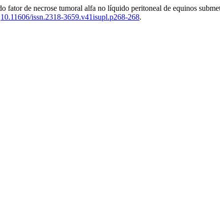
o fator de necrose tumoral alfa no líquido peritoneal de equinos subm
:
10.11606/issn.2318-3659.v41isupl.p268-268
.