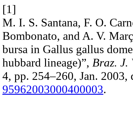
[1]
M. I. S. Santana, F. O. Carne
Bombonato, and A. V. Marçal
bursa in Gallus gallus dome
hubbard lineage)”,
Braz. J. 
4, pp. 254–260, Jan. 2003, 
95962003000400003
.