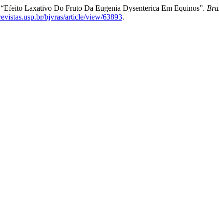
a. “Efeito Laxativo Do Fruto Da Eugenia Dysenterica Em Equinos”.
Bra
/revistas.usp.br/bjvras/article/view/63893
.