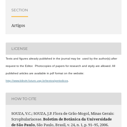
SECTION
Artigos
LICENSE
Texts and figures already published in the journal may be used by the author(s) after
request to the Editor. Photocopies of papers for research and stydy are allowed. All
published articles are available in pdf format on the website:
http://www.bibvirt.futuro.usp.br/textos/periodicos
.
HOW TO CITE
SOUZA, V.C.; SOUZA, J.P. Flora de Grão-Mogol, Minas Gerais:
Scrophulariaceae.
Boletim de Botânica da Universidade
de São Paulo
, São Paulo, Brasil, v. 24, n. 1, p. 91–95, 2006.