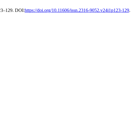
123–129. DOI:
https://doi.org/10.11606/issn.2316-9052.v24i1p123-129
.