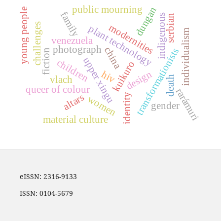
public mourning
dungan
young people
family
indigenous
serbian
challenges
modernities
plant technology
individualism
venezuela
photograph
china
transformationists
fiction
upper xingu
children
kuikuro
design
hiv
vlach
death
queer of colour
rarámuri
altars
identity
women
gender
material culture
eISSN: 2316-9133
ISSN: 0104-5679