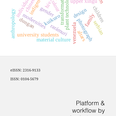
transformationists
chineseness
individualism
indigenous
plant technology
upper xingu
hiv
children
gender
design
anthropology
modernities
family
kuikuro
dungan
photograph
serbian
venezuela
rarámuri
altars
university students
material culture
eISSN: 2316-9133
ISSN: 0104-5679