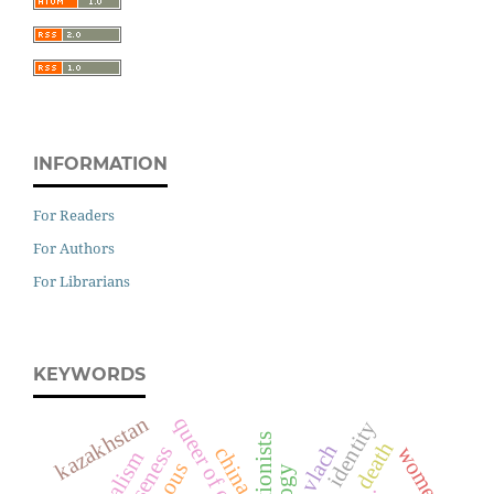
INFORMATION
For Readers
For Authors
For Librarians
KEYWORDS
kazakhstan
queer of colour
identity
death
vlach
women
china