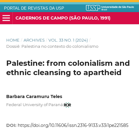
PORTAL DE REVISTAS DA USP
CADERNOS DE CAMPO (SÃO PAULO, 1991)
HOME
/
ARCHIVES
/
VOL. 33 NO. 1 (2024)
/
Dossiê: Palestina no contexto do colonialismo
Palestine: from colonialism and
ethnic cleansing to apartheid
Barbara Caramuru Teles
Federal University of Paraná
DOI:
https://doi.org/10.11606/issn.2316-9133.v33i1pe221585