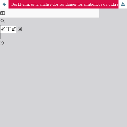
Durkheim: uma análise dos fundamentos simbólicos da vida social e dos fundamentos sociais do simbolismo